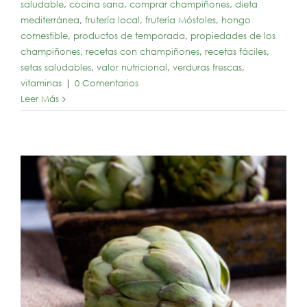
saludable
,
cocina sana
,
comprar champiñones
,
dieta
mediterránea
,
frutería local
,
frutería Móstoles
,
hongo
comestible
,
productos de temporada
,
propiedades de los
champiñones
,
recetas con champiñones
,
recetas fáciles
,
setas saludables
,
valor nutricional
,
verduras frescas
,
vitaminas
|
0 Comentarios
Leer Más