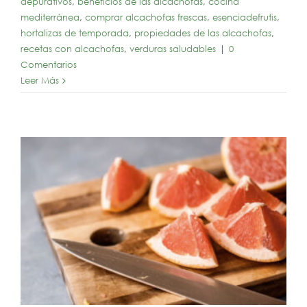
depurativos
,
beneficios de las alcachofas
,
cocina
mediterránea
,
comprar alcachofas frescas
,
esenciadefrutis
,
hortalizas de temporada
,
propiedades de las alcachofas
,
recetas con alcachofas
,
verduras saludables
|
0
Comentarios
Leer Más