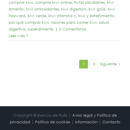
comprar kiwi
,
comprar kiwi online
,
frutas saludables
,
kiwi
amarillo
,
kiwi antioxidantes
,
kiwi digestión
,
kiwi gold
,
kiwi
hayward
,
kiwi verde
,
kiwi vitamina c
,
kiwi y estreñimiento
,
por qué comprar kiwi
,
razones para comer kiwi
,
salud
digestiva
,
superalimento
|
0 Comentarios
Leer Más
Siguiente
1
2
Copyright © Esencia de Frutis |
Aviso legal y Política de
privacidad
|
Política de cookies
|
Información
|
Contacto