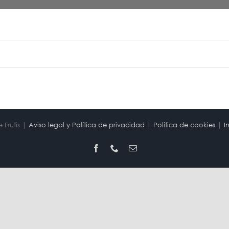
 Frutis |
Aviso legal y Política de privacidad
|
Política de cookies
|
I
Facebook
Phone
Correo
electrónico