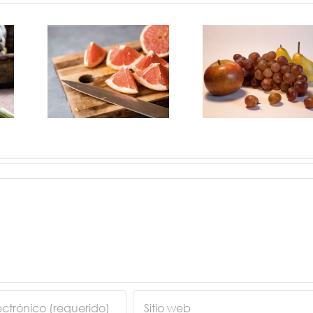
ades
Frutas que se
elo y
comen con
piel
cios