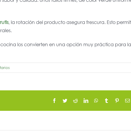
utis
, la rotación del producto asegura frescura. Esto permi
rales.
 cocina los convierten en una opción muy práctica para l
arios
Facebook
Twitter
Reddit
LinkedIn
WhatsApp
Tumblr
Pinter