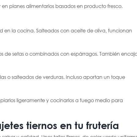
s y en planes alimentarios basados en producto fresco.
dad en la cocina. Salteados con aceite de oliva, funcionan
tos de setas o combinados con espárragos. También encaj
illas o salteados de verduras. Incluso aportan un toque
impiarlos ligeramente y cocinarlos a fuego medio para
tes tiernos en tu frutería
n sabor y calidad. Unos tallos firmes, de color verde uniform