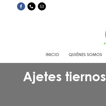
Saltar
Facebook
Phone
Correo
al
electrónico
contenido
INICIO
QUIÉNES SOMOS
Ajetes tierno