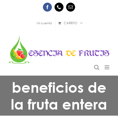
Saltar
Facebook
Phone
Correo
al
electrónico
contenido
Mi cuenta
CARRITO
beneficios de
la fruta entera