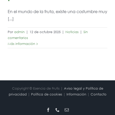
En el mundo de la fruta, existe una costumbre muy
[...]
Por
admin
|
12 de octubre 2025
|
Noticias
|
Sin
comentarios
Más información
Copyright © Esencia de Frutis |
Aviso legal y Política de
privacidad
|
Política de cookies
|
Información
|
Contacto
Facebook
Phone
Correo
electrónico