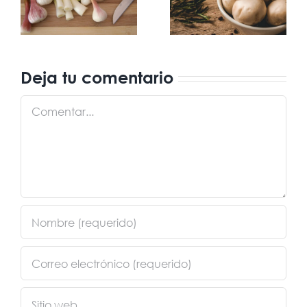
e
champiñones,
Esencia de
a
un tesoro
Frutis
nutricional
Deja tu comentario
Comentar