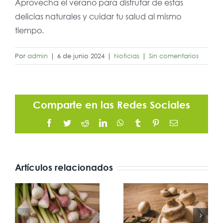
Aprovecha el verano para disfrutar de estas
delicias naturales y cuidar tu salud al mismo
tiempo.
Por
admin
|
6 de junio 2024
|
Noticias
|
Sin comentarios
Comparte en las Redes Sociales
Facebook
Twitter
Reddit
LinkedIn
WhatsApp
Tumblr
Pinterest
Correo
electrónico
Artículos relacionados
Propiedades
Alcachofas
de los
frescas en