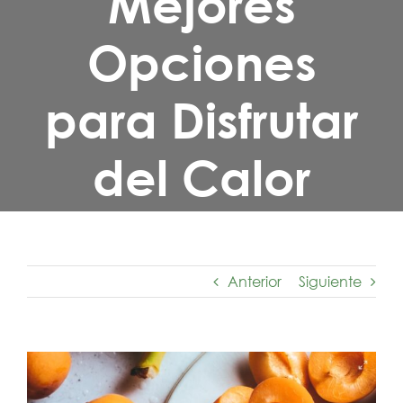
Mejores
Opciones
para Disfrutar
del Calor
Anterior
Siguiente
Ver
imagen