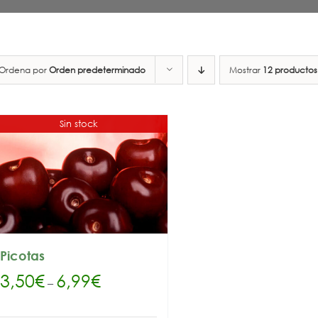
Ordena por
Orden predeterminado
Mostrar
12 productos
Sin stock
Picotas
3,50
€
6,99
€
–