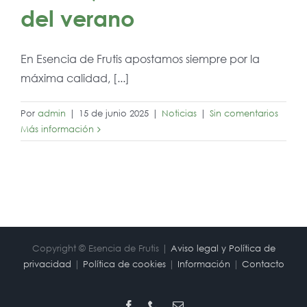
del verano
En Esencia de Frutis apostamos siempre por la
máxima calidad, [...]
Por
admin
|
15 de junio 2025
|
Noticias
|
Sin comentarios
Más información
Copyright © Esencia de Frutis |
Aviso legal y Política de
privacidad
|
Política de cookies
|
Información
|
Contacto
Facebook
Phone
Correo