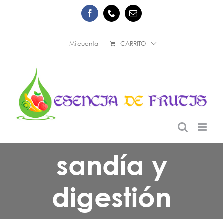
Saltar
Facebook
Phone
Correo
al
electrónico
contenido
Mi cuenta
CARRITO
sandía y
digestión