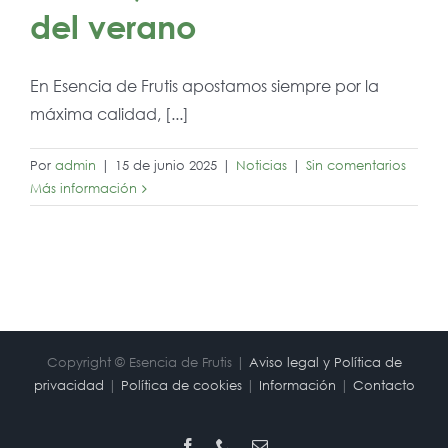
del verano
En Esencia de Frutis apostamos siempre por la
máxima calidad, [...]
Por
admin
|
15 de junio 2025
|
Noticias
|
Sin comentarios
Más información
Copyright © Esencia de Frutis |
Aviso legal y Política de
privacidad
|
Política de cookies
|
Información
|
Contacto
Facebook
Phone
Correo