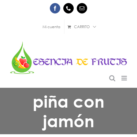
Saltar
Facebook
Phone
Correo
al
electrónico
contenido
Mi cuenta
CARRITO
piña con
jamón