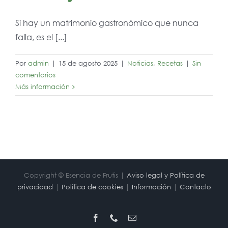
Si hay un matrimonio gastronómico que nunca
falla, es el [...]
Por
admin
|
15 de agosto 2025
|
Noticias
,
Recetas
|
Sin
comentarios
Más información
Copyright © Esencia de Frutis |
Aviso legal y Política de
privacidad
|
Política de cookies
|
Información
|
Contacto
Facebook
Phone
Correo
electrónico