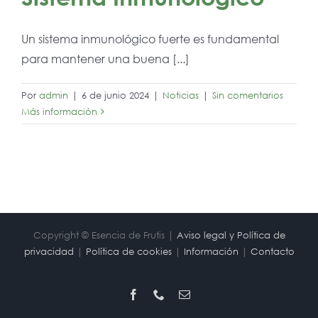
Un sistema inmunológico fuerte es fundamental
para mantener una buena [...]
Por
admin
|
6 de junio 2024
|
Noticias
|
Sin comentarios
Más información
Copyright © Esencia de Frutis |
Aviso legal y Política de
privacidad
|
Política de cookies
|
Información
|
Contacto
Facebook
Phone
Correo
electrónico