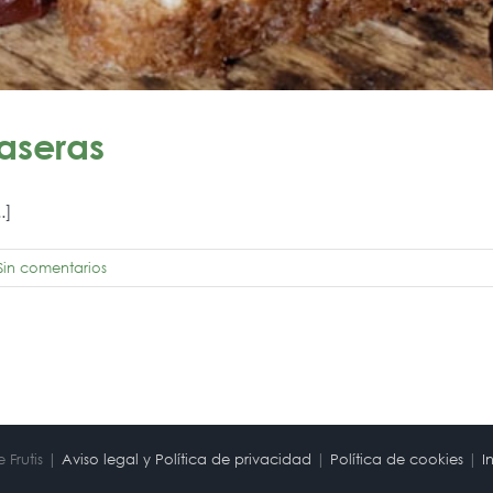
aseras
.]
Sin comentarios
 Frutis |
Aviso legal y Política de privacidad
|
Política de cookies
|
I