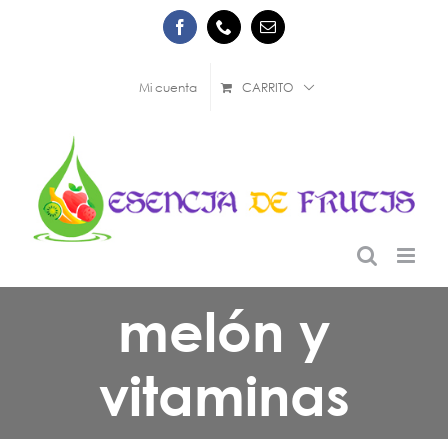
Saltar
Facebook
Phone
Correo
al
electrónico
contenido
Mi cuenta
CARRITO
melón y
vitaminas