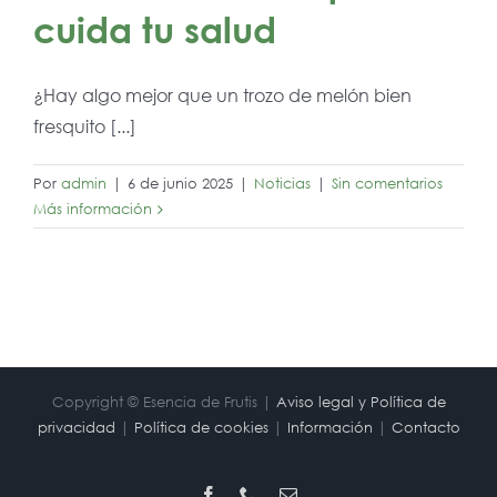
cuida tu salud
¿Hay algo mejor que un trozo de melón bien
fresquito [...]
Por
admin
|
6 de junio 2025
|
Noticias
|
Sin comentarios
Más información
Copyright © Esencia de Frutis |
Aviso legal y Política de
privacidad
|
Política de cookies
|
Información
|
Contacto
Facebook
Phone
Correo