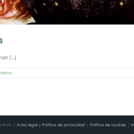
s
an [...]
tarios
 Frutis |
Aviso legal y Política de privacidad
|
Política de cookies
|
I