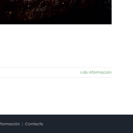
Más información
nformación
|
Contacto