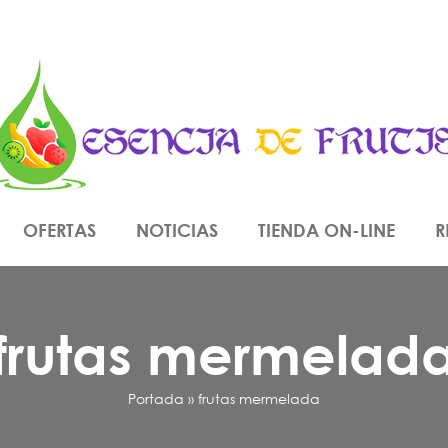
OFERTAS
NOTICIAS
TIENDA ON-LINE
R
frutas mermelad
Portada
»
frutas mermelada