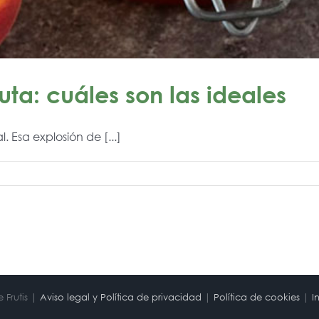
ta: cuáles son las ideales
 Esa explosión de [...]
 Frutis |
Aviso legal y Política de privacidad
|
Política de cookies
|
I