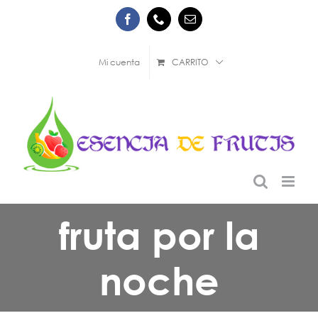
Saltar
Facebook
Phone
Correo
al
electrónico
contenido
Mi cuenta
CARRITO
fruta por la
noche