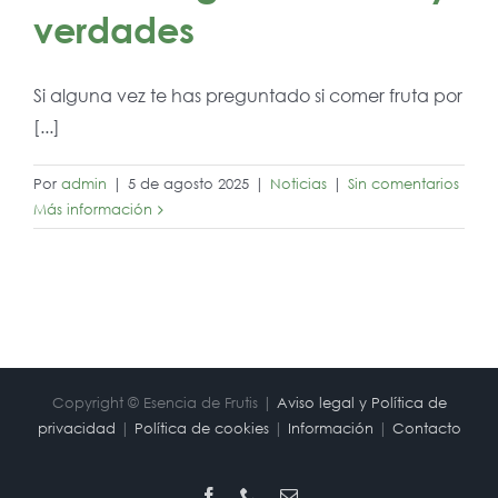
verdades
Si alguna vez te has preguntado si comer fruta por
[...]
Por
admin
|
5 de agosto 2025
|
Noticias
|
Sin comentarios
Más información
Copyright © Esencia de Frutis |
Aviso legal y Política de
privacidad
|
Política de cookies
|
Información
|
Contacto
Facebook
Phone
Correo