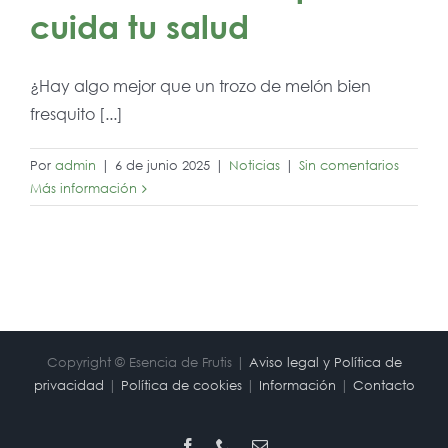
cuida tu salud
¿Hay algo mejor que un trozo de melón bien
fresquito [...]
Por
admin
|
6 de junio 2025
|
Noticias
|
Sin comentarios
Más información
Copyright © Esencia de Frutis |
Aviso legal y Política de
privacidad
|
Política de cookies
|
Información
|
Contacto
Facebook
Phone
Correo