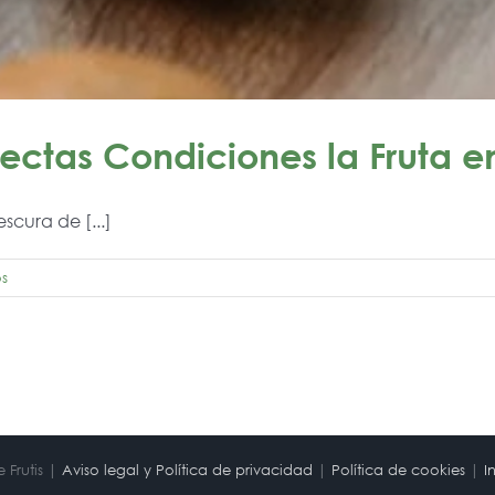
ectas Condiciones la Fruta e
scura de [...]
os
 Frutis |
Aviso legal y Política de privacidad
|
Política de cookies
|
I