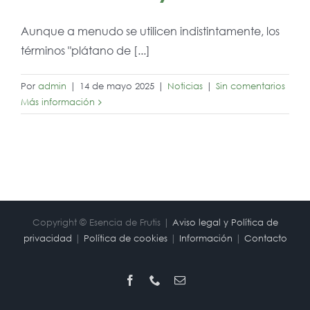
Aunque a menudo se utilicen indistintamente, los
términos "plátano de [...]
Por
admin
|
14 de mayo 2025
|
Noticias
|
Sin comentarios
Más información
Copyright © Esencia de Frutis |
Aviso legal y Política de
privacidad
|
Política de cookies
|
Información
|
Contacto
Facebook
Phone
Correo
electrónico