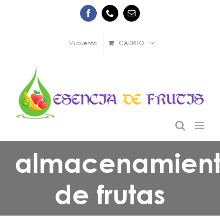
Saltar
Facebook
Phone
Correo
al
electrónico
contenido
Mi cuenta
CARRITO
almacenamien
de frutas