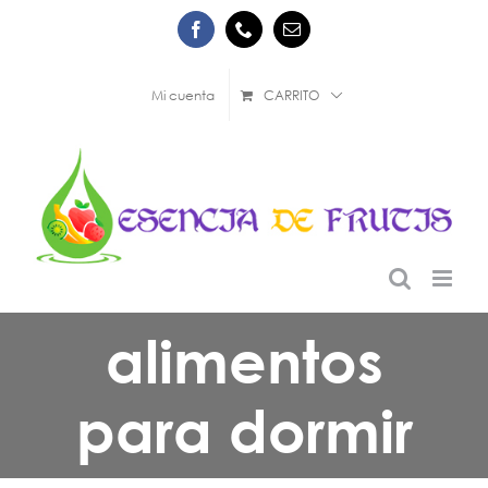
Saltar
Facebook
Phone
Correo
al
electrónico
contenido
Mi cuenta
CARRITO
alimentos
para dormir