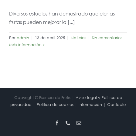
Diversos estudios han demostrado que ciertas
frutas pueden mejorar la [...]
Por
admin
|
13 de abril 2025
|
Noticias
|
Sin comentarios
Más información
Copyright © Esencia de Frutis |
Aviso legal y Política de
privacidad
|
Política de cookies
|
Información
|
Contacto
Facebook
Phone
Correo
electrónico