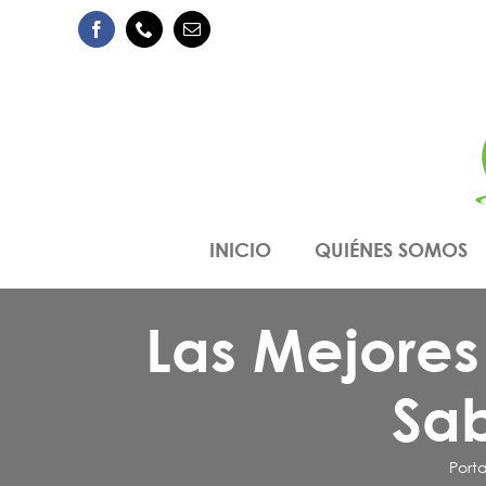
Saltar
Facebook
Phone
Correo
al
electrónico
contenido
INICIO
QUIÉNES SOMOS
Las Mejores
Sa
Port