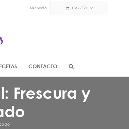
Mi cuenta
CARRITO
ECETAS
CONTACTO
: Frescura y
ado
ocado