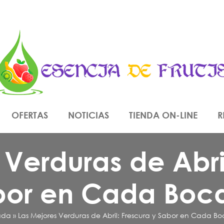
OFERTAS
NOTICIAS
TIENDA ON-LINE
R
 Verduras de Abril
bor en Cada Boc
ada
»
Las Mejores Verduras de Abril: Frescura y Sabor en Cada B