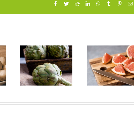
Facebook
Twitter
Reddit
LinkedIn
WhatsApp
Tumblr
Pinter
ofas
Propiedades
s en
del pomelo y
a de
sus
s
beneficios