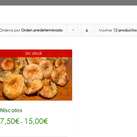
Ordena por
Orden predeterminado
Mostrar
12 productos
Sin stock
Níscalos
7,50
€
15,00
€
–