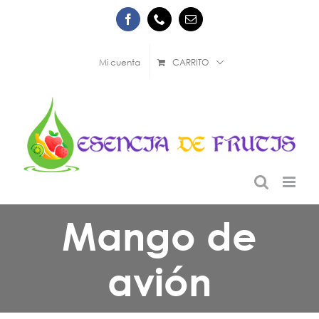
Saltar
Facebook
Phone
Correo
al
electrónico
contenido
Mi cuenta
CARRITO
Mango de
avión